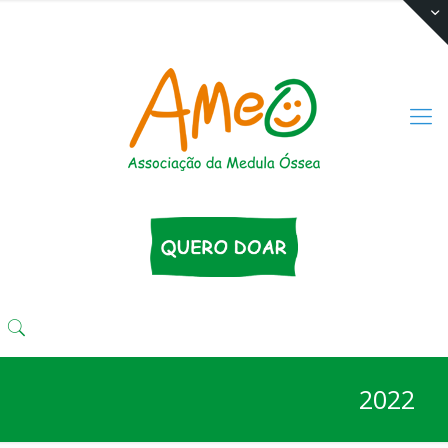
(11) 3333 4424
comunika@ameo.org.br
2022