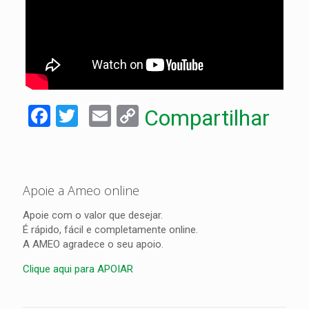
Facebook
Twitter
Email
Copy
Compartilhar
Link
Apoie a Ameo online
Apoie com o valor que desejar.
É rápido, fácil e completamente online.
A AMEO agradece o seu apoio.
Clique aqui para APOIAR