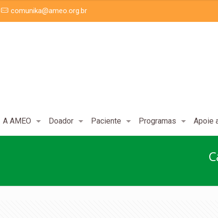
comunika@ameo.org.br
A AMEO
Doador
Paciente
Programas
Apoie
C