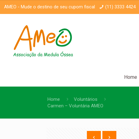
AMEO -
Mude o destino de seu cupom fiscal
(11) 3333 4424
Home
Home
Voluntários
Carmen – Voluntária AMEO