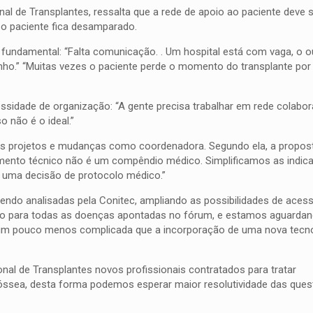
 de Transplantes, ressalta que a rede de apoio ao paciente deve 
, o paciente fica desamparado.
ndamental: “Falta comunicação. . Um hospital está com vaga, o o
nho.” “Muitas vezes o paciente perde o momento do transplante por
idade de organização: “A gente precisa trabalhar em rede colabora
o não é o ideal.”
ros projetos e mudanças como coordenadora. Segundo ela, a propost
lamento técnico não é um compêndio médico. Simplificamos as indic
é uma decisão de protocolo médico.”
endo analisadas pela Conitec, ampliando as possibilidades de aces
uso para todas as doenças apontadas no fórum, e estamos aguarda
 um pouco menos complicada que a incorporação de uma nova tecno
al de Transplantes novos profissionais contratados para tratar
óssea, desta forma podemos esperar maior resolutividade das que