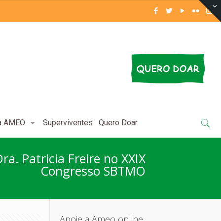
 a AMEO
Superviventes
Quero Doar
ra. Patricia Freire no XXIX
Congresso SBTMO
Apoie a Ameo online