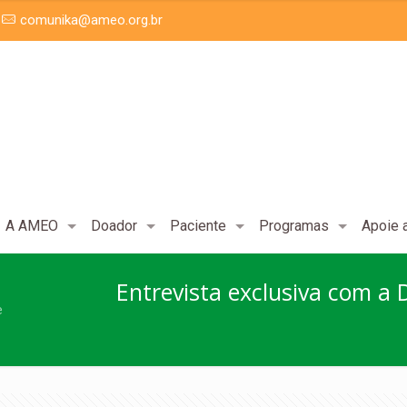
comunika@ameo.org.br
A AMEO
Doador
Paciente
Programas
Apoie
Entrevista exclusiva com a D
e