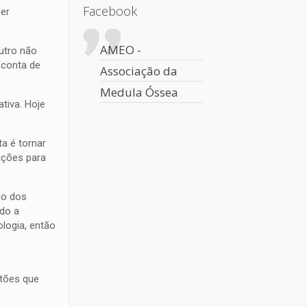
Facebook
ser
AMEO -
utro não
 conta de
Associação da
Medula Óssea
tiva. Hoje
a é tornar
ações para
so dos
ndo a
logia, então
stões que