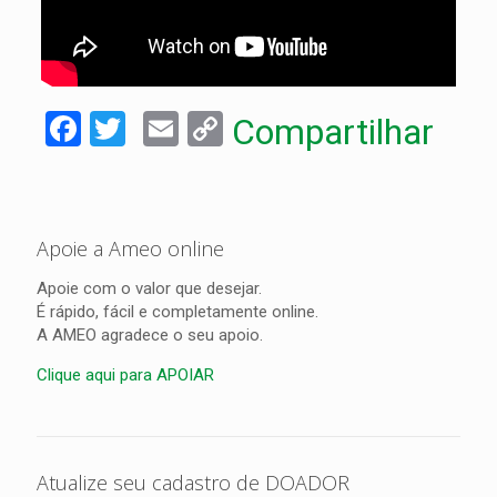
Facebook
Twitter
Email
Copy
Compartilhar
Link
Apoie a Ameo online
Apoie com o valor que desejar.
É rápido, fácil e completamente online.
A AMEO agradece o seu apoio.
Clique aqui para APOIAR
Atualize seu cadastro de DOADOR