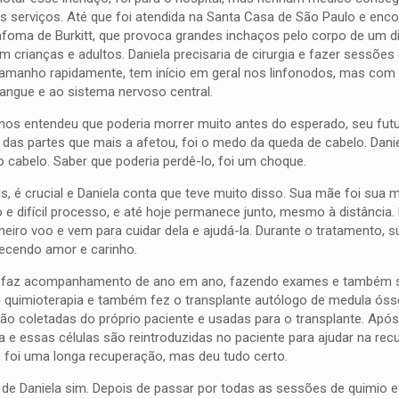
s serviços. Até que foi atendida na Santa Casa de São Paulo e enc
foma de Burkitt, que provoca grandes inchaços pelo corpo de um d
 crianças e adultos. Daniela precisaria de cirurgia e fazer sessões
tamanho rapidamente, tem início em geral nos linfonodos, mas com
angue e ao sistema nervoso central.
 anos entendeu que poderia morrer muito antes do esperado, seu fu
das partes que mais a afetou, foi o medo da queda de cabelo. Dani
 cabelo. Saber que poderia perdê-lo, foi um choque.
s, é crucial e Daniela conta que teve muito disso. Sua mãe foi sua 
 e difícil processo, e até hoje permanece junto, mesmo à distância.
eiro voo e vem para cuidar dela e ajudá-la. Durante o tratamento, 
recendo amor e carinho.
nas faz acompanhamento de ano em ano, fazendo exames e também 
u quimioterapia e também fez o transplante autólogo de medula óss
o coletadas do próprio paciente e usadas para o transplante. Após
a e essas células são reintroduzidas no paciente para ajudar na re
 foi uma longa recuperação, mas deu tudo certo.
a de Daniela sim. Depois de passar por todas as sessões de quimio 