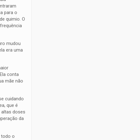
ontraram
ia para o
 de quimio. O
 frequência
turo mudou
ela era uma
maior
 Ela conta
sua mãe não
se cuidando
ea, que é
 altas doses
cuperação da
e todo o