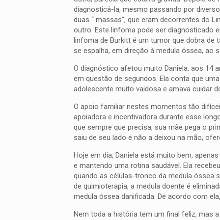
diagnosticá-la, mesmo passando por diverso
duas “ massas”, que eram decorrentes do Lin
outro. Este linfoma pode ser diagnosticado em
linfoma de Burkitt é um tumor que dobra de 
se espalha, em direção à medula óssea, ao s
O diagnóstico afetou muito Daniela, aos 14
em questão de segundos. Ela conta que uma 
adolescente muito vaidosa e amava cuidar do
O apoio familiar nestes momentos tão difícei
apoiadora e incentivadora durante esse longo
que sempre que precisa, sua mãe pega o prim
saiu de seu lado e não a deixou na mão, ofe
Hoje em dia, Daniela está muito bem, ape
e mantendo uma rotina saudável. Ela recebe
quando as células-tronco da medula óssea sã
de quimioterapia, a medula doente é eliminad
medula óssea danificada. De acordo com ela,
Nem toda a história tem um final feliz, mas 