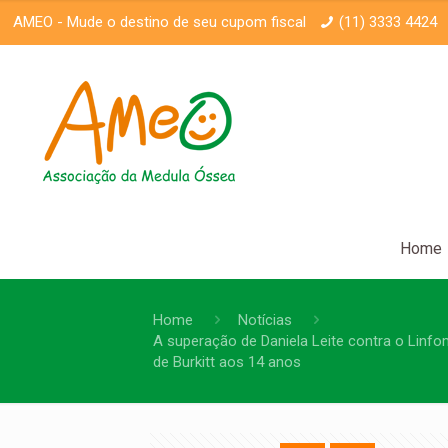
AMEO -
Mude o destino de seu cupom fiscal
(11) 3333 4424
Home
Home
Notícias
A superação de Daniela Leite contra o Linf
de Burkitt aos 14 anos