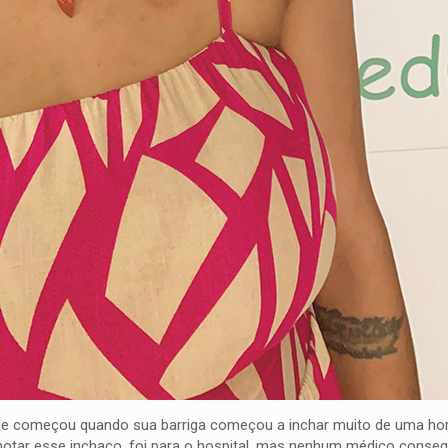
de começou quando sua barriga começou a inchar muito de uma hor
e notar esse inchaço, foi para o hospital, mas nenhum médico conseg