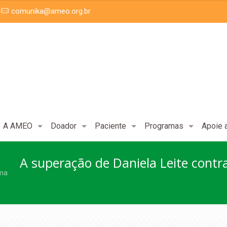
comunika@ameo.org.br
A AMEO
Doador
Paciente
Programas
Apoie
A superação de Daniela Leite contr
oma