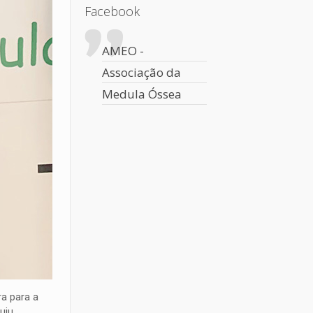
Facebook
AMEO -
Associação da
Medula Óssea
a para a
uiu