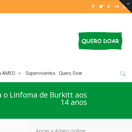
 a AMEO
Superviventes
Quero Doar
a o Linfoma de Burkitt aos
14 anos
Apoie a Ameo online