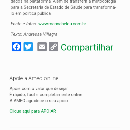
dados na plataforma. Além de transferir a metodologia
para a Secretaria de Estado de Saúde para transformá-
lo em política pública.
Fonte e fotos:
www.marinahelou.com.br
Texto: Andressa Villagra
Facebook
Twitter
Email
Copy
Compartilhar
Link
Apoie a Ameo online
Apoie com o valor que desejar.
É rápido, fácil e completamente online.
A AMEO agradece o seu apoio.
Clique aqui para APOIAR