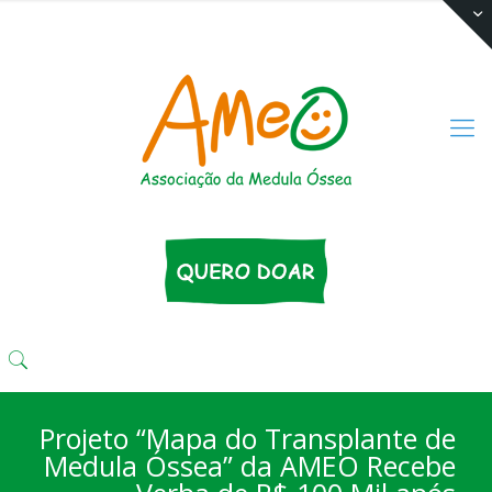
(11) 3333 4424
comunika@ameo.org.br
Projeto “Mapa do Transplante de
Medula Óssea” da AMEO Recebe