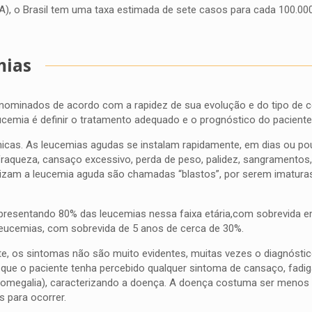
A), o Brasil tem uma taxa estimada de sete casos para cada 100.00
mias
enominados de acordo com a rapidez de sua evolução e do tipo de c
leucemia é definir o tratamento adequado e o prognóstico do paciente
nicas. As leucemias agudas se instalam rapidamente, em dias ou 
fraqueza, cansaço excessivo, perda de peso, palidez, sangramentos
erizam a leucemia aguda são chamadas “blastos”, por serem imatura
representando 80% das leucemias nessa faixa etária,com sobrevida 
 leucemias, com sobrevida de 5 anos de cerca de 30%.
e, os sintomas não são muito evidentes, muitas vezes o diagnóstic
que o paciente tenha percebido qualquer sintoma de cansaço, fadig
megalia), caracterizando a doença. A doença costuma ser menos 
 para ocorrer.