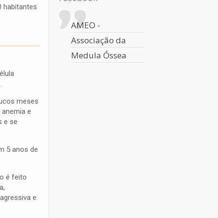
0 habitantes
AMEO -
Associação da
Medula Óssea
élula
.
poucos meses
, anemia e
s e se
em 5 anos de
o é feito
a,
agressiva e