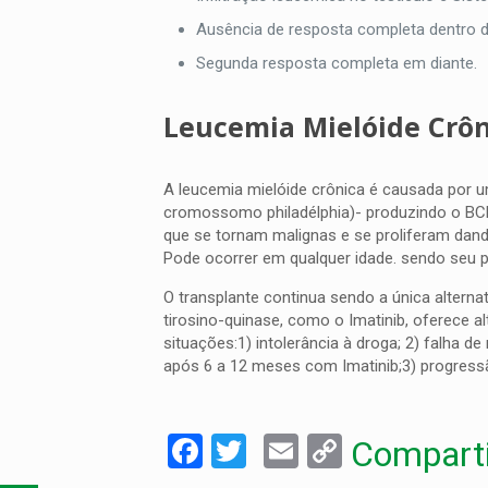
Ausência de resposta completa dentro d
Segunda resposta completa em diante.
Leucemia Mielóide Crôn
A leucemia mielóide crônica é causada por 
cromossomo philadélphia)- produzindo o BCR-
que se tornam malignas e se proliferam dan
Pode ocorrer em qualquer idade. sendo seu pi
O transplante continua sendo a única alterna
tirosino-quinase, como o Imatinib, oferece 
situações:1) intolerância à droga; 2) falha
após 6 a 12 meses com Imatinib;3) progressã
Facebook
Twitter
Email
Copy
Comparti
Link