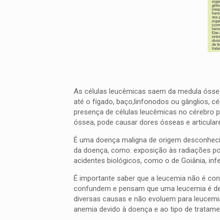
As células leucêmicas saem da medula óssea
até o fígado, baço,linfonodos ou gânglios, cé
presença de células leucêmicas no cérebro po
óssea, pode causar dores ósseas e articular
É uma doença maligna de origem desconhecid
da doença, como: exposição às radiações por
acidentes biológicos, como o de Goiânia, inf
É importante saber que a leucemia não é cont
confundem e pensam que uma leucemia é dec
diversas causas e não evoluem para leucemi
anemia devido à doença e ao tipo de tratame