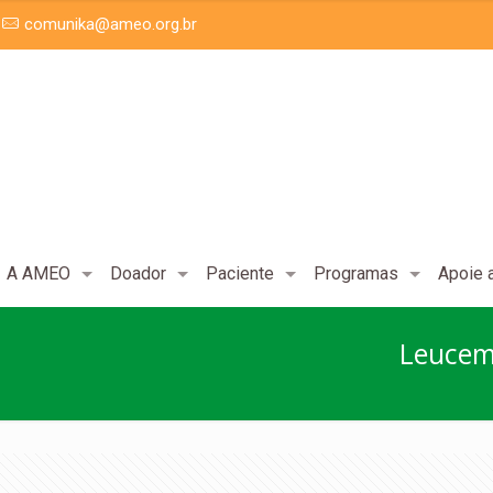
comunika@ameo.org.br
A AMEO
Doador
Paciente
Programas
Apoie
Leucemi