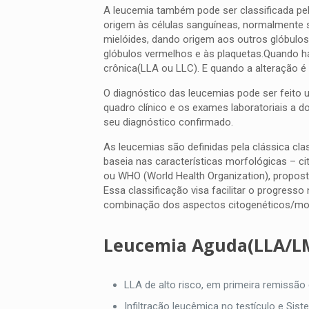
A leucemia também pode ser classificada pelo
origem às células sanguíneas, normalmente se
mielóides, dando origem aos outros glóbulos 
glóbulos vermelhos e às plaquetas.Quando há 
crônica(LLA ou LLC). E quando a alteração é
O diagnóstico das leucemias pode ser feito 
quadro clínico e os exames laboratoriais a d
seu diagnóstico confirmado.
As leucemias são definidas pela clássica cla
baseia nas características morfológicas – c
ou WHO (World Health Organization), propost
Essa classificação visa facilitar o progres
combinação dos aspectos citogenéticos/mol
Leucemia Aguda(LLA/LM
LLA de alto risco, em primeira remissão
Infiltração leucêmica no testículo e Sis