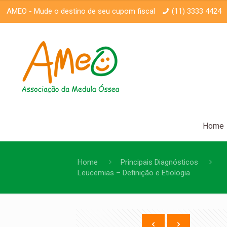
AMEO -
Mude o destino de seu cupom fiscal
(11) 3333 4424
Home
Home
Principais Diagnósticos
Leucemias – Definição e Etiologia