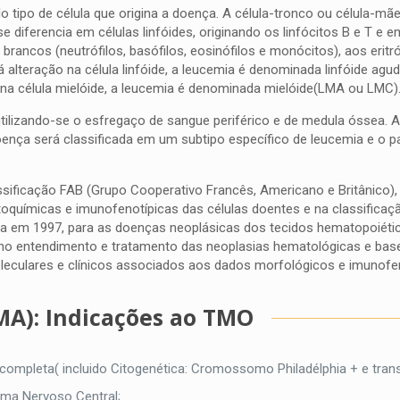
 tipo de célula que origina a doença. A célula-tronco ou célula-mã
 diferencia em células linfóides, originando os linfócitos B e T e e
brancos (neutrófilos, basófilos, eosinófilos e monócitos), aos eritr
alteração na célula linfóide, a leucemia é denominada linfóide agu
 na célula mielóide, a leucemia é denominada mielóide(LMA ou LMC)
utilizando-se o esfregaço de sangue periférico e de medula óssea. 
oença será classificada em um subtipo específico de leucemia e o p
ssificação FAB (Grupo Cooperativo Francês, Americano e Britânico),
itoquímicas e imunofenotípicas das células doentes e na classifica
a em 1997, para as doenças neoplásicas dos tecidos hematopoiético
so no entendimento e tratamento das neoplasias hematológicas e bas
eculares e clínicos associados aos dados morfológicos e imunofen
A): Indicações ao TMO
 completa( incluido Citogenética: Cromossomo Philadélphia + e tran
tema Nervoso Central;