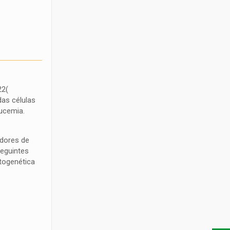
22(
das células
ucemia.
idores de
seguintes
itogenética