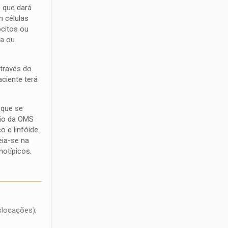
e que dará
m células
ócitos ou
da ou
.
Através do
aciente terá
 que se
ção da OMS
 e linfóide.
eia-se na
otípicos.
slocações);