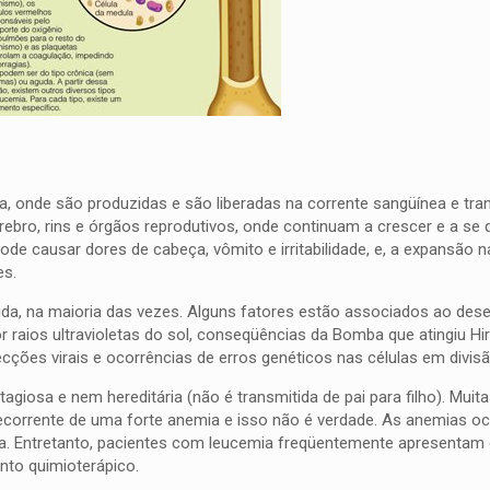
, onde são produzidas e são liberadas na corrente sangüínea e tra
rebro, rins e órgãos reprodutivos, onde continuam a crescer e a se di
de causar dores de cabeça, vômito e irritabilidade, e, a expansão 
es.
a, na maioria das vezes. Alguns fatores estão associados ao des
 raios ultravioletas do sol, conseqüências da Bomba que atingiu Hi
ecções virais e ocorrências de erros genéticos nas células em divisã
agiosa e nem hereditária (não é transmitida de pai para filho). Mui
orrente de uma forte anemia e isso não é verdade. As anemias o
a. Entretanto, pacientes com leucemia freqüentemente apresentam
nto quimioterápico.