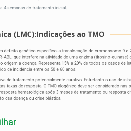
e 4 semanas do tratamento inicial;
ica (LMC):Indicações ao TMO
um defeito genético específico-a translocação do cromossomo 9 e 
ABL, que interfere na atividade de uma enzima (tirosino-quinase) 
do origem a doença. Representa 15% a 20% de todos os casos de le
co de incidência entre os 50 e 60 anos.
tiva de tratamento potencialmente curativo. Entretanto o uso de inib
altas taxas de resposta. O TMO alogênico deve ser considerado nas 
 de resposta hematológica após 3 meses de tratamento ou resposta c
o dsa doença ou crise blástica.
lhar