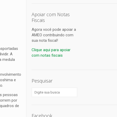
Apoiar com Notas
Fiscais
Agora você pode apoiar a
AMEO contribuindo com
sua nota fiscal!
nsportadas
Clique aqui para apoiar
vidir. A
com notas fiscais
na medula
envolvimento
roshima e
Pesquisar
o.
tas pessoas
correm por
 quadros de
Facebook