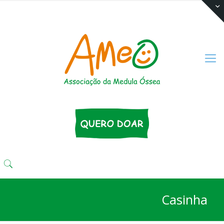
(11) 3333 4424
comunika@ameo.org.br
Casinha